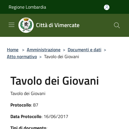
Salta al contenuto principale
Regione Lombardia
Città di Vimercate
Home
>
Amministrazione
>
Documenti e dati
>
Atto normativo
>
Tavolo dei Giovani
Tavolo dei Giovani
Tavolo dei Giovani
Protocollo
: 87
Data Protocollo
: 16/06/2017
Tipi di documento
: