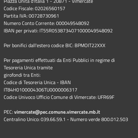
Piazza Unità d'Italia 1 - 20871 - Vimercate
Codice Fiscale: 02026560157
Partita IVA: 00728730961
Numero Conto Corrente: 000049548092
IBAN per privati: IT55R0538734071000049548092
Per bonifici dall'estero codice BIC: BPMOIT22XXX
Per pagamenti effettuati da Enti Pubblici in regime di
Tesoreria Unica tramite
girofondi tra Enti:
Codice di Tesoreria Unica - IBAN
IT84H0100004306TU0000006317
Codice Univoco Ufficio Comune di Vimercate: UFR69F
PEC:
vimercate@pec.comune.vimercate.mb.it
Centralino Unico: 039.66.59.1 - Numero verde 800.012.503