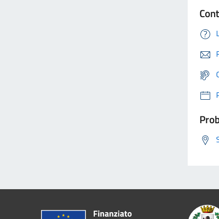
Cont
Prob