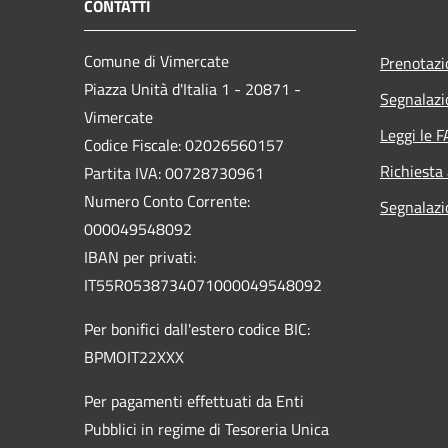
CONTATTI
Comune di Vimercate
Prenotaz
Piazza Unità d'Italia 1 - 20871 -
Segnalazi
Vimercate
Leggi le 
Codice Fiscale: 02026560157
Richiesta
Partita IVA: 00728730961
Numero Conto Corrente:
Segnalazi
000049548092
IBAN per privati:
IT55R0538734071000049548092
Per bonifici dall'estero codice BIC:
BPMOIT22XXX
Per pagamenti effettuati da Enti
Pubblici in regime di Tesoreria Unica