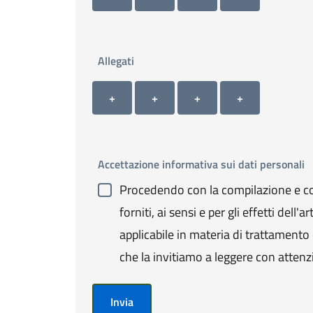
Allegati
Allegato 1
Allegato 2
Allegato 3
Allegato 4
+ Carica allegato 1
+ Carica allegato 2
+ Carica allegato 3
+ Carica allegato 4
+
+
+
+
Accettazione informativa sui dati personali
Procedendo con la compilazione e con
forniti, ai sensi e per gli effetti de
applicabile in materia di trattamento de
che la invitiamo a leggere con attenz
Invia