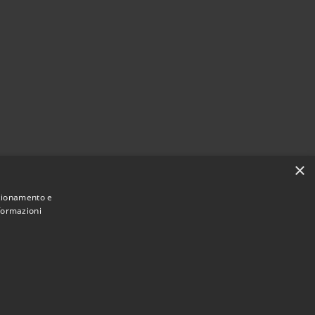
×
nzionamento e
nformazioni
Municipium
Accesso redazione
 Vimercate • Powered by
•