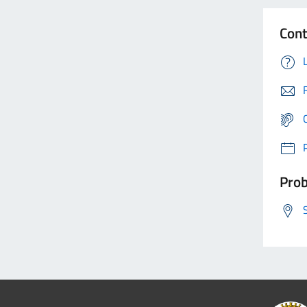
Cont
Prob