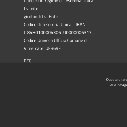
Pubblici in regime di Tesoreria Unica
tramite
girofondi tra Enti:
Codice di Tesoreria Unica - IBAN
IT84H0100004306TU0000006317
Codice Univoco Ufficio Comune di
Vimercate: UFR69F
PEC:
vimercate@pec.comune.vimercate.mb.it
Centralino Unico: 039.66.59.1 - Numero
Questo sito 
verde 800.012.503
alla navig
RSS
Accessibilità
Privacy
Cookie
Mappa de