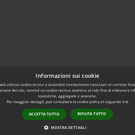
Informazioni sui cookie
web utilizza cookie tecnici e assimilati strettamente necessari al corretto fu
azione del sito, nonché un cookie tecnico analitico al solo fine di elaborare i
statistiche, aggregate e anonime.
Per maggiori dettagli, può consultare la cookie policy al seguente
link
RIFIUTA TUTTO
ACCETTA TUTTO
l sito
Copyright © 2026 • Città di
MOSTRA DETTAGLI