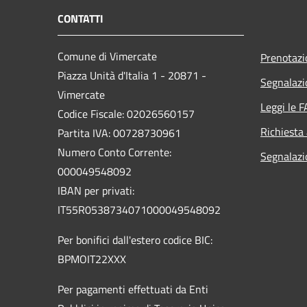
CONTATTI
Comune di Vimercate
Prenotaz
Piazza Unità d'Italia 1 - 20871 -
Segnalazi
Vimercate
Leggi le 
Codice Fiscale: 02026560157
Richiesta
Partita IVA: 00728730961
Numero Conto Corrente:
Segnalazi
000049548092
IBAN per privati:
IT55R0538734071000049548092
Per bonifici dall'estero codice BIC:
BPMOIT22XXX
Per pagamenti effettuati da Enti