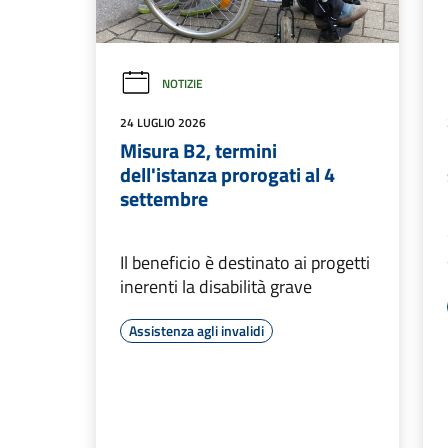
Cont
Prob