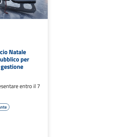
occo: perché si
osa cambierà