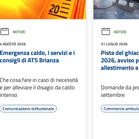
LEGGI DI PIÙ
LEGGI DI PIÙ
NOTIZIE
NOTIZIE
15 LUGLIO 2026
8 LUGLIO 2026
Bando per 4 farmacisti
Ponte di San R
collaboratori alle Farmacie
interviene e c