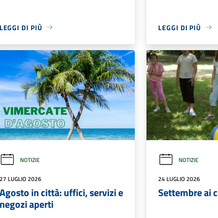
Comunali Vimercatesi:
prorogato il termine per
Negli ultimi gio
partecipare alla selezione
alcune domande 
corso al Ponte d
L'Azienda Speciale Farmacie
questo riteniamo
Comunali Vimercatesi cerca 4
chiarezza sulle 
farmacisti collaboratori a tempo
interventi.
pieno e indeterminato: nuova
Comunicazione isti
scadenza per l'invio delle
domande fissata alle ore 12 del
1° settembre 2026
Comunicazione istituzionale
LEGGI DI PIÙ
LEGGI DI PIÙ