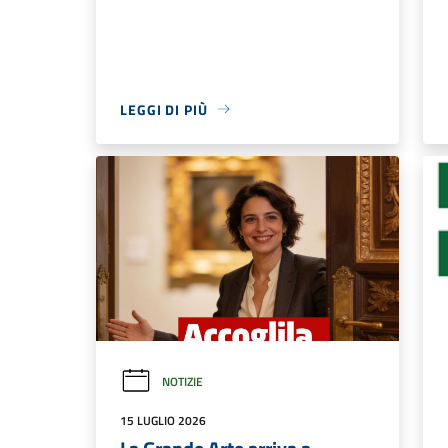
AMMINISTRAZIONE
CATEGORI
Organi di Governo
Anagrafe e
Aree Amministrative
Imprese 
Uffici
Catasto e
Enti e fondazioni
Politici
Personale Amministrativo
Documenti e dati