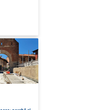
Facebook
Youtube
Whatsapp
NOVITÀ
Notizie
i
Comunicati
Avvisi
VIVERE IL COMUNE
Luoghi
Eventi