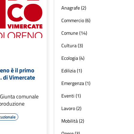
olastiche
tuzionale