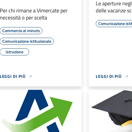
1
2
3
Pagina precedente
Successiva »
Quanto sono chiare le informazioni su questa pagina