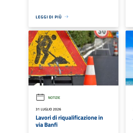
un capolavoro di Raffaello
Diventa volontario o volontaria
per La Grande Arte in Brianza, dal
30 ottobre all'11 dicembre —
candidature prorogate al 4
settembre 2026
Comunicazione istituzionale
LEGGI DI PIÙ