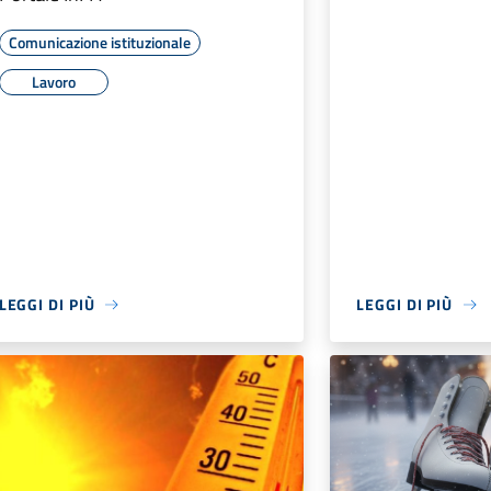
NOTIZIE
NOTIZIE
22 LUGLIO 2026
17 LUGLIO 2026
Bus a chiamata, gli orari del
Avviso per gli
servizio in agosto
vimercatesi c
sostenuto in a
l'esame conclu
Servizio sospeso solo nelle due
scuola seconda
settimane a cavallo di Ferragosto
grado – a.s. 
Trasporto pubblico
Cerimonia di co
attestati di meri
come segnalare 
hanno sostenuto
Vimercate.
Istruzione