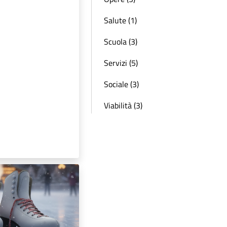
 studenti
he hanno
ltri Comuni
sivo della
ria di primo
2025/2026
nsegna degli
to scolastico:
gli studenti che
 l'esame fuori