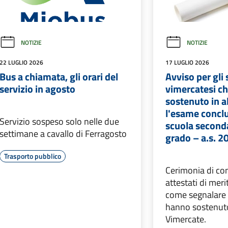
atta il comune
Leggi le domande frequenti
Richiedi Assistenza
Chiama il comune 039.66.59.1 - Numero verde 800.012.503
Prenota un appuntamento
lemi in città
Segnala disservizio