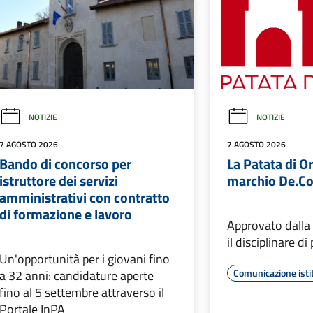
Per chi rimane a Vimercate per
delle vacanze sc
necessità o per scelta
Comunicazione isti
Commercio al minuto
Comunicazione istituzionale
Istruzione
LEGGI DI PIÙ
LEGGI DI PIÙ