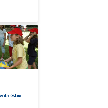
rni sono emerse
sui lavori in
i San Rocco. Per
 utile fare
motivazioni degli
tuzionale