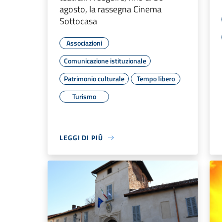
NOTIZIE
24 LUGLIO 2026
Misura B2, termini
dell'istanza prorogati al 4
settembre
Il beneficio è destinato ai progetti
inerenti la disabilità grave
Assistenza agli invalidi