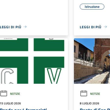
Città di Vimercate
E DI SERVIZIO
Educazione e formazione
 stato civile
Tributi,finanze e contravvenzion
e Commercio
Ambiente
 urbanistica
Autorizzazioni