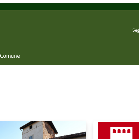
LEGGI DI PIÙ
LEGGI DI PIÙ
vizi
Vivere il Comune
NOTIZIE
NOTIZIE
27 LUGLIO 2026
24 LUGLIO 2026
Agosto in città: uffici, servizi e
Settembre ai ce
negozi aperti
Le aperture negli