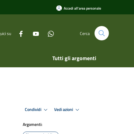
Accedi all'area personale
uici su
Cerca
Tutti gli argomenti
Condividi
Vedi azioni
Argomenti: