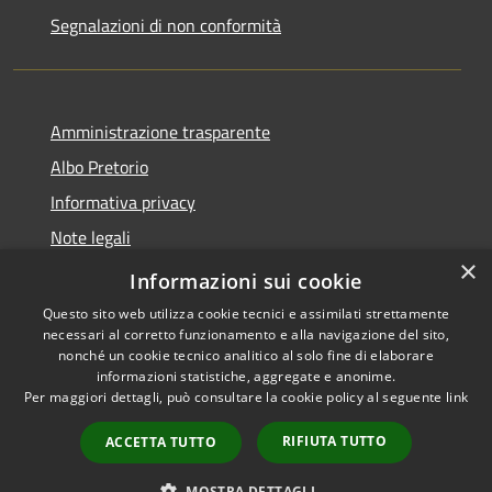
Segnalazioni di non conformità
Amministrazione trasparente
Albo Pretorio
Informativa privacy
Note legali
×
Dichiarazione di accessibilità
Informazioni sui cookie
Questo sito web utilizza cookie tecnici e assimilati strettamente
necessari al corretto funzionamento e alla navigazione del sito,
nonché un cookie tecnico analitico al solo fine di elaborare
informazioni statistiche, aggregate e anonime.
RSS
Copyright © 2026 • Città di
Per maggiori dettagli, può consultare la cookie policy al seguente
link
Accessibilità
Vimercate • Powered by
Privacy
Municipium
Accesso
•
RIFIUTA TUTTO
ACCETTA TUTTO
Cookie
redazione
Mappa del sito
MOSTRA DETTAGLI