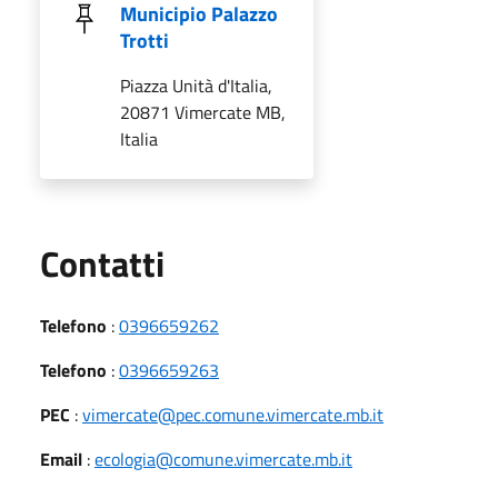
Municipio Palazzo
Trotti
Piazza Unità d'Italia,
20871 Vimercate MB,
Italia
Utili
Contatti
Telefono
:
0396659262
Telefono
:
0396659263
PEC
:
vimercate@pec.comune.vimercate.mb.it
Email
:
ecologia@comune.vimercate.mb.it