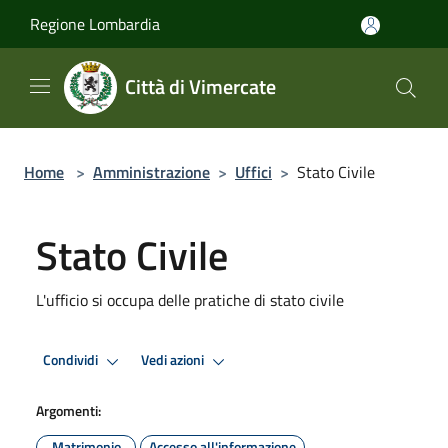
Salta al contenuto principale
Regione Lombardia
Città di Vimercate
Home
>
Amministrazione
>
Uffici
>
Stato Civile
Stato Civile
L'ufficio si occupa delle pratiche di stato civile
Condividi
Vedi azioni
Argomenti:
Matrimonio
Accesso all'informazione