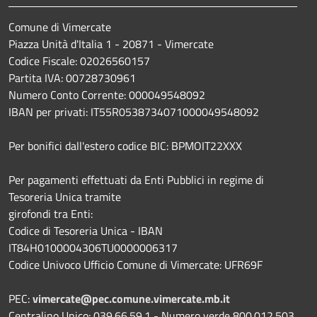
Comune di Vimercate
Piazza Unità d'Italia 1 - 20871 - Vimercate
Codice Fiscale: 02026560157
Partita IVA: 00728730961
Numero Conto Corrente: 000049548092
IBAN per privati: IT55R0538734071000049548092
Per bonifici dall'estero codice BIC: BPMOIT22XXX
Per pagamenti effettuati da Enti Pubblici in regime di
Tesoreria Unica tramite
girofondi tra Enti:
Codice di Tesoreria Unica - IBAN
IT84H0100004306TU0000006317
Codice Univoco Ufficio Comune di Vimercate: UFR69F
PEC:
vimercate@pec.comune.vimercate.mb.it
Centralino Unico: 039.66.59.1 - Numero verde 800.012.503