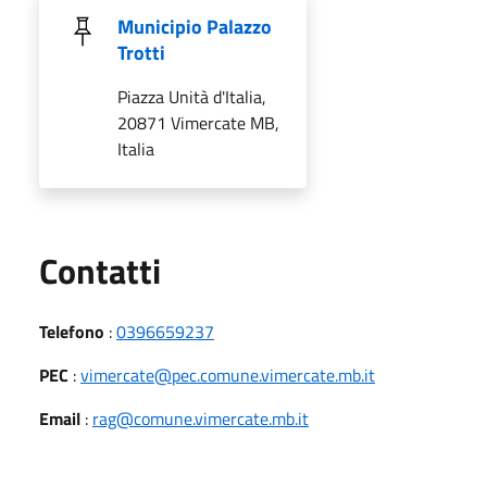
Municipio Palazzo
Trotti
Piazza Unità d'Italia,
20871 Vimercate MB,
Italia
Utili
Contatti
Telefono
:
0396659237
PEC
:
vimercate@pec.comune.vimercate.mb.it
Email
:
rag@comune.vimercate.mb.it