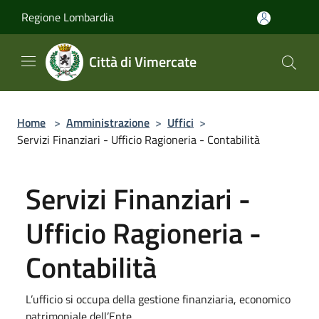
Salta al contenuto principale
Regione Lombardia
Città di Vimercate
Home
>
Amministrazione
>
Uffici
>
Servizi Finanziari - Ufficio Ragioneria - Contabilità
Servizi Finanziari -
Ufficio Ragioneria -
Contabilità
L’ufficio si occupa della gestione finanziaria, economico
patrimoniale dell’Ente