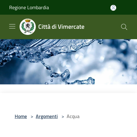
Salta al contenuto principale
Regione Lombardia
Città di Vimercate
Home
>
Argomenti
>
Acqua