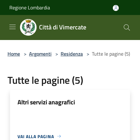
Salta al contenuto principale
Regione Lombardia
Città di Vimercate
Home
>
Argomenti
>
Residenza
>
Tutte le pagine (5)
Tutte le pagine (5)
Altri servizi anagrafici
VAI ALLA PAGINA