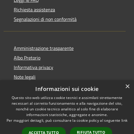
Richiesta assistenza
Segnalazioni di non conformità
Amministrazione trasparente
Albo Pretorio
Informativa privacy
Note legali
×
Dichiarazione di accessibilità
Informazioni sui cookie
Questo sito web utilizza cookie tecnici e assimilati strettamente
necessari al corretto funzionamento e alla navigazione del sito,
nonché un cookie tecnico analitico al solo fine di elaborare
informazioni statistiche, aggregate e anonime.
RSS
Copyright © 2026 • Città di
Per maggiori dettagli, può consultare la cookie policy al seguente
link
Accessibilità
Vimercate • Powered by
Privacy
Municipium
Accesso
•
RIFIUTA TUTTO
ACCETTA TUTTO