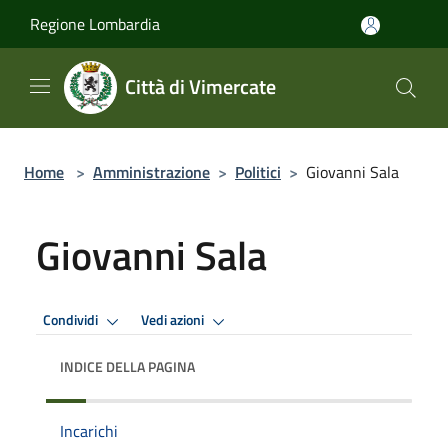
Salta al contenuto principale
Regione Lombardia
Città di Vimercate
Home
>
Amministrazione
>
Politici
>
Giovanni Sala
Giovanni Sala
Condividi
Vedi azioni
INDICE DELLA PAGINA
Incarichi