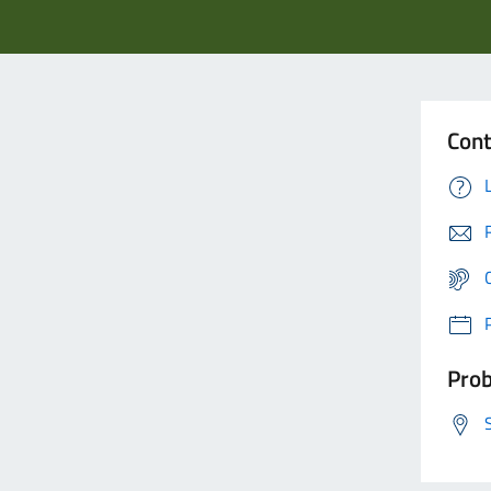
Cont
Prob