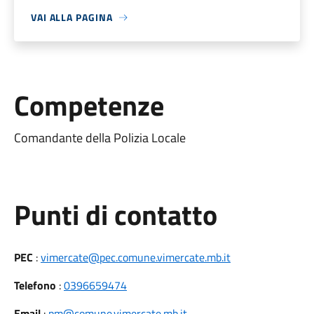
VAI ALLA PAGINA
Competenze
Comandante della Polizia Locale
Punti di contatto
PEC
:
vimercate@pec.comune.vimercate.mb.it
Telefono
:
0396659474
Email
:
pm@comune.vimercate.mb.it