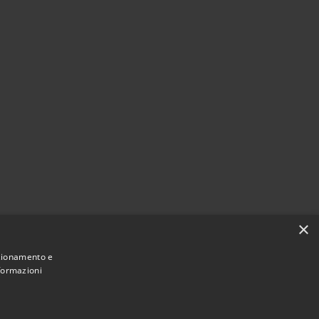
×
nzionamento e
nformazioni