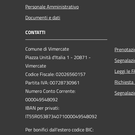
Personale Amministrativo
Documenti e dati
CONTATTI
Comune di Vimercate
Prenotaz
Piazza Unità d'Italia 1 - 20871 -
Segnalazi
Vimercate
Leggi le 
Codice Fiscale: 02026560157
Richiesta
Partita IVA: 00728730961
Numero Conto Corrente:
Segnalazi
000049548092
IBAN per privati:
IT55R0538734071000049548092
Per bonifici dall'estero codice BIC: