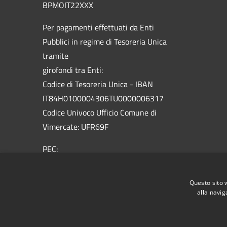
BPMOIT22XXX
Per pagamenti effettuati da Enti
Pubblici in regime di Tesoreria Unica
tramite
girofondi tra Enti:
Codice di Tesoreria Unica - IBAN
IT84H0100004306TU0000006317
Codice Univoco Ufficio Comune di
Vimercate: UFR69F
PEC:
vimercate@pec.comune.vimercate.mb.it
Centralino Unico: 039.66.59.1 - Numero
Questo sito 
verde 800.012.503
alla navig