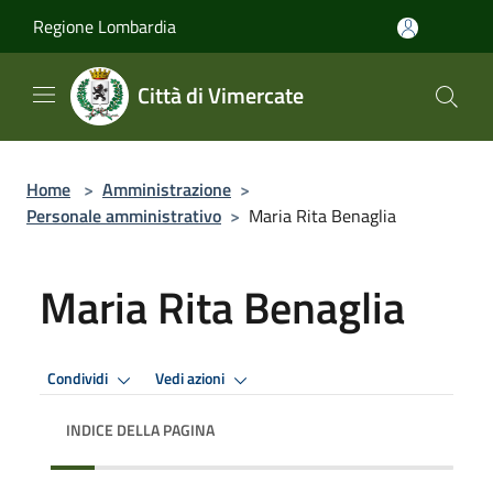
Salta al contenuto principale
Regione Lombardia
Città di Vimercate
Home
>
Amministrazione
>
Personale amministrativo
>
Maria Rita Benaglia
Maria Rita Benaglia
Condividi
Vedi azioni
INDICE DELLA PAGINA