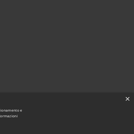
×
nzionamento e
nformazioni