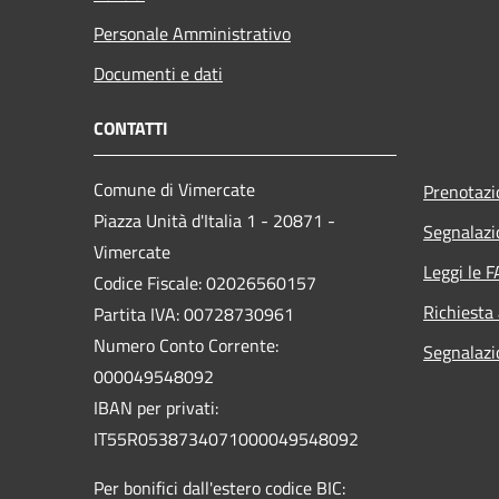
Personale Amministrativo
Documenti e dati
CONTATTI
Comune di Vimercate
Prenotaz
Piazza Unità d'Italia 1 - 20871 -
Segnalazi
Vimercate
Leggi le 
Codice Fiscale: 02026560157
Richiesta
Partita IVA: 00728730961
Numero Conto Corrente:
Segnalazi
000049548092
IBAN per privati:
IT55R0538734071000049548092
Per bonifici dall'estero codice BIC: