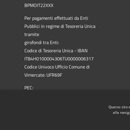
BPMOIT22XXX
Per pagamenti effettuati da Enti
Pubblici in regime di Tesoreria Unica
tramite
girofondi tra Enti:
Codice di Tesoreria Unica - IBAN
IT84H0100004306TU0000006317
Codice Univoco Ufficio Comune di
Vimercate: UFR69F
PEC:
vimercate@pec.comune.vimercate.mb.it
Centralino Unico: 039.66.59.1 - Numero
Questo sito 
verde 800.012.503
alla navig