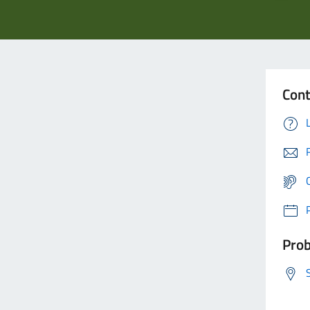
Cont
Prob