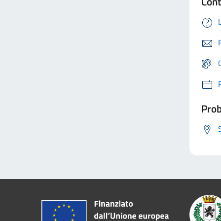
Cont
Prob