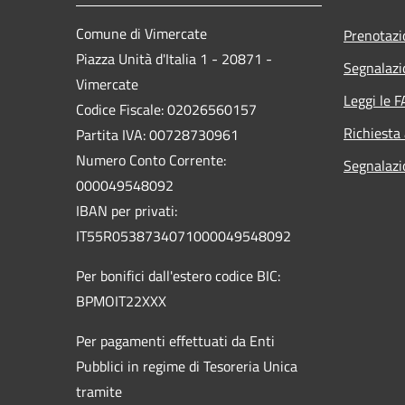
Comune di Vimercate
Prenotaz
Piazza Unità d'Italia 1 - 20871 -
Segnalazi
Vimercate
Leggi le 
Codice Fiscale: 02026560157
Richiesta
Partita IVA: 00728730961
Numero Conto Corrente:
Segnalazi
000049548092
IBAN per privati:
IT55R0538734071000049548092
Per bonifici dall'estero codice BIC:
BPMOIT22XXX
Per pagamenti effettuati da Enti
Pubblici in regime di Tesoreria Unica
tramite