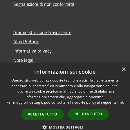
Segnalazioni di non conformità
Amministrazione trasparente
Albo Pretorio
Informativa privacy
Note legali
×
Dichiarazione di accessibilità
Informazioni sui cookie
Questo sito web utilizza cookie tecnici e assimilati strettamente
necessari al corretto funzionamento e alla navigazione del sito,
nonché un cookie tecnico analitico al solo fine di elaborare
informazioni statistiche, aggregate e anonime.
RSS
Copyright © 2026 • Città di
Per maggiori dettagli, può consultare la cookie policy al seguente
link
Accessibilità
Vimercate • Powered by
Privacy
Municipium
Accesso
•
RIFIUTA TUTTO
ACCETTA TUTTO
Cookie
redazione
Mappa del sito
MOSTRA DETTAGLI