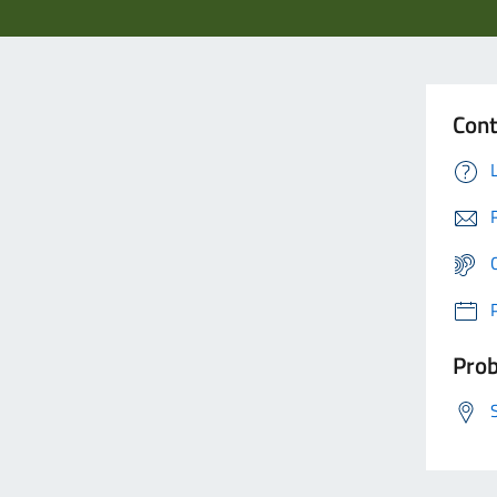
Cont
Prob