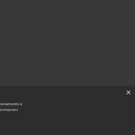
×
nzionamento e
nformazioni