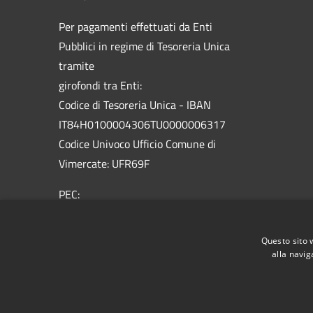
Per pagamenti effettuati da Enti
Pubblici in regime di Tesoreria Unica
tramite
girofondi tra Enti:
Codice di Tesoreria Unica - IBAN
IT84H0100004306TU0000006317
Codice Univoco Ufficio Comune di
Vimercate: UFR69F
PEC:
vimercate@pec.comune.vimercate.mb.it
Centralino Unico: 039.66.59.1 - Numero
Questo sito 
verde 800.012.503
alla navig