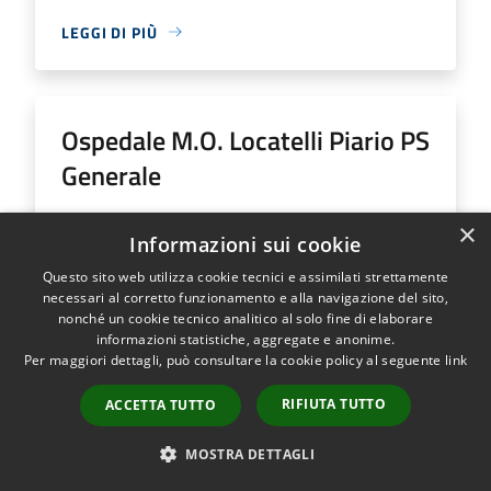
LEGGI DI PIÙ
Ospedale M.O. Locatelli Piario PS
Generale
Indirizzo
Via Groppino, 22
×
Informazioni sui cookie
Ospedale M.O. Locatelli Piario PS Generale...
Questo sito web utilizza cookie tecnici e assimilati strettamente
necessari al corretto funzionamento e alla navigazione del sito,
nonché un cookie tecnico analitico al solo fine di elaborare
informazioni statistiche, aggregate e anonime.
Per maggiori dettagli, può consultare la cookie policy al seguente
link
LEGGI DI PIÙ
RIFIUTA TUTTO
ACCETTA TUTTO
MOSTRA DETTAGLI
Ospedale SS Trinità Romano L.