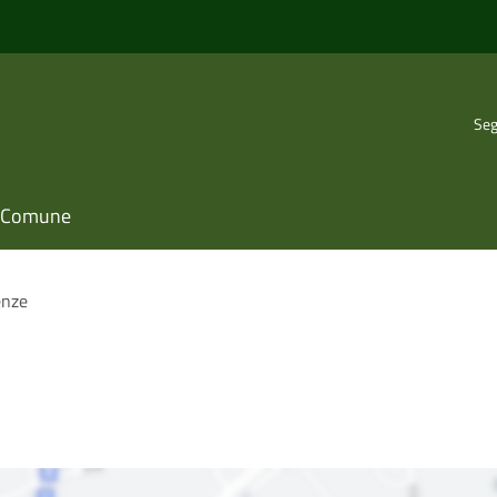
Seg
il Comune
nze