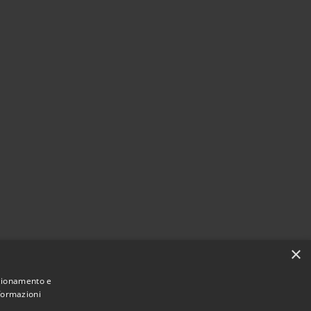
×
nzionamento e
nformazioni