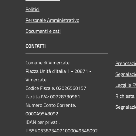
Politici
Personale Amministrativo
Documenti e dati
CONTATTI
Comune di Vimercate
Prenotaz
Piazza Unità d'Italia 1 - 20871 -
Segnalazi
Vimercate
Leggi le 
Codice Fiscale: 02026560157
Richiesta
Partita IVA: 00728730961
Numero Conto Corrente:
Segnalazi
000049548092
IBAN per privati:
IT55R0538734071000049548092