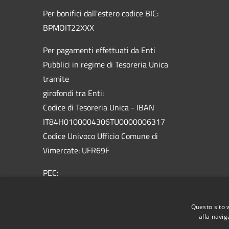
Per bonifici dall'estero codice BIC:
BPMOIT22XXX
Per pagamenti effettuati da Enti
Pubblici in regime di Tesoreria Unica
tramite
girofondi tra Enti:
Codice di Tesoreria Unica - IBAN
IT84H0100004306TU0000006317
Codice Univoco Ufficio Comune di
Vimercate: UFR69F
PEC:
vimercate@pec.comune.vimercate.mb.it
Centralino Unico: 039.66.59.1 - Numero
Questo sito 
verde 800.012.503
alla navig