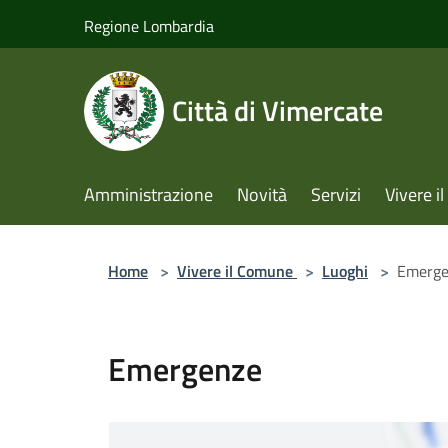
Salta al contenuto principale
Regione Lombardia
Città di Vimercate
Amministrazione
Novità
Servizi
Vivere 
Home
>
Vivere il Comune
>
Luoghi
>
Emerge
Emergenze