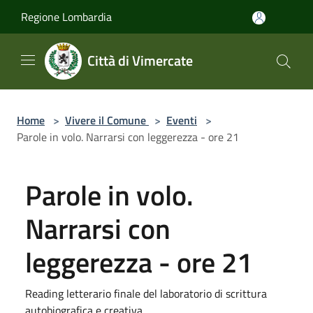
Salta al contenuto principale
Regione Lombardia
Città di Vimercate
Home
>
Vivere il Comune
>
Eventi
>
Parole in volo. Narrarsi con leggerezza - ore 21
Parole in volo.
Narrarsi con
leggerezza - ore 21
Reading letterario finale del laboratorio di scrittura
autobiografica e creativa