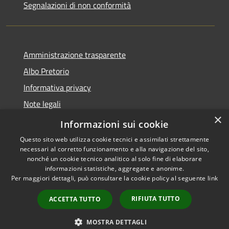
Segnalazioni di non conformità
Amministrazione trasparente
Albo Pretorio
Informativa privacy
Note legali
×
Dichiarazione di accessibilità
Informazioni sui cookie
Questo sito web utilizza cookie tecnici e assimilati strettamente
necessari al corretto funzionamento e alla navigazione del sito,
nonché un cookie tecnico analitico al solo fine di elaborare
informazioni statistiche, aggregate e anonime.
RSS
Copyright © 2026 • Città di
Per maggiori dettagli, può consultare la cookie policy al seguente
link
Accessibilità
Vimercate • Powered by
Privacy
Municipium
Accesso
•
RIFIUTA TUTTO
ACCETTA TUTTO
Cookie
redazione
Mappa del sito
MOSTRA DETTAGLI