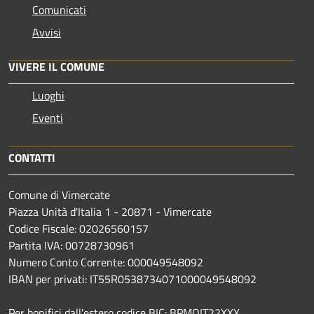
Comunicati
Avvisi
VIVERE IL COMUNE
Luoghi
Eventi
CONTATTI
Comune di Vimercate
Piazza Unità d'Italia 1 - 20871 - Vimercate
Codice Fiscale: 02026560157
Partita IVA: 00728730961
Numero Conto Corrente: 000049548092
IBAN per privati: IT55R0538734071000049548092
Per bonifici dall'estero codice BIC: BPMOIT22XXX