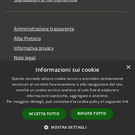
Amministrazione trasparente
Albo Pretorio
Informativa privacy
Note legali
×
Dichiarazione di accessibilità
Informazioni sui cookie
Questo sito web utilizza cookie tecnici e assimilati strettamente
necessari al corretto funzionamento e alla navigazione del sito,
nonché un cookie tecnico analitico al solo fine di elaborare
informazioni statistiche, aggregate e anonime.
RSS
Copyright © 2026 • Città di
Per maggiori dettagli, può consultare la cookie policy al seguente
link
Accessibilità
Vimercate • Powered by
Privacy
Municipium
Accesso
•
RIFIUTA TUTTO
ACCETTA TUTTO
Cookie
redazione
Mappa del sito
MOSTRA DETTAGLI