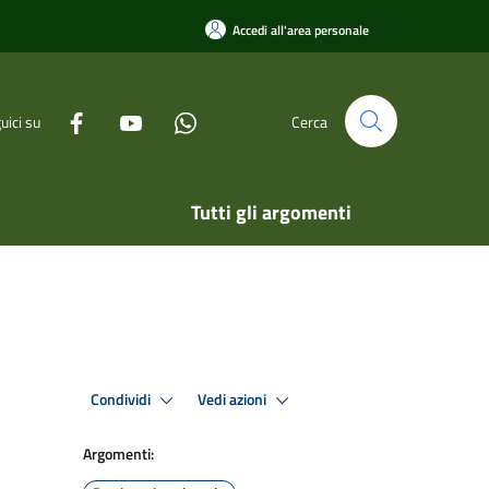
Accedi all'area personale
uici su
Cerca
Tutti gli argomenti
Condividi
Vedi azioni
Argomenti: