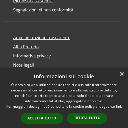
Richiesta assistenza
Segnalazioni di non conformità
Amministrazione trasparente
Albo Pretorio
Informativa privacy
Note legali
×
Dichiarazione di accessibilità
Informazioni sui cookie
Questo sito web utilizza cookie tecnici e assimilati strettamente
necessari al corretto funzionamento e alla navigazione del sito,
nonché un cookie tecnico analitico al solo fine di elaborare
informazioni statistiche, aggregate e anonime.
RSS
Copyright © 2026 • Città di
Per maggiori dettagli, può consultare la cookie policy al seguente
link
Accessibilità
Vimercate • Powered by
Privacy
Municipium
Accesso
•
RIFIUTA TUTTO
ACCETTA TUTTO
Cookie
redazione