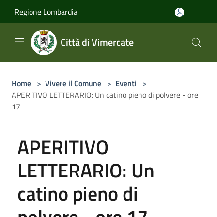
Salta al contenuto principale
Regione Lombardia
Città di Vimercate
Home
>
Vivere il Comune
>
Eventi
>
APERITIVO LETTERARIO: Un catino pieno di polvere - ore
17
APERITIVO
LETTERARIO: Un
catino pieno di
polvere - ore 17