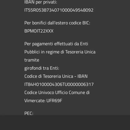
IBAN per privati:
IT55R0538734071000049548092
Per bonifici dall'estero codice BIC:
BPMOIT22XXX
Per pagamenti effettuati da Enti
Pubblici in regime di Tesoreria Unica
tramite
girofondi tra Enti:
Codice di Tesoreria Unica - IBAN
IT84H0100004306TU0000006317
Codice Univoco Ufficio Comune di
Vimercate: UFR69F
PEC:
vimercate@pec.comune.vimercate.mb.it
Centralino Unico: 039.66.59.1 - Numero