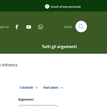
Accedi all'area personale
uici su
Cerca
Tutti gli argomenti
y biblioteca
Condividi
Vedi azioni
Argomenti: