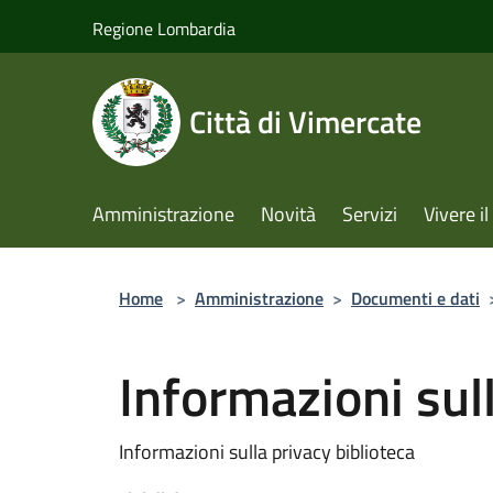
Salta al contenuto principale
Regione Lombardia
Città di Vimercate
Amministrazione
Novità
Servizi
Vivere 
Home
>
Amministrazione
>
Documenti e dati
Informazioni sull
Informazioni sulla privacy biblioteca