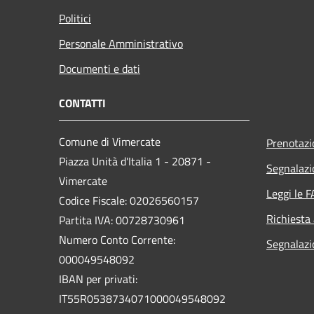
Politici
Personale Amministrativo
Documenti e dati
CONTATTI
Comune di Vimercate
Prenotaz
Piazza Unità d'Italia 1 - 20871 -
Segnalazi
Vimercate
Leggi le 
Codice Fiscale: 02026560157
Richiesta
Partita IVA: 00728730961
Numero Conto Corrente:
Segnalazi
000049548092
IBAN per privati:
IT55R0538734071000049548092