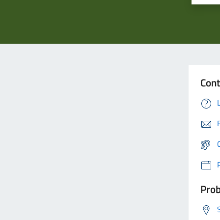
Cont
Prob