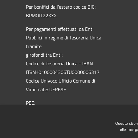
Per bonifici dall'estero codice BIC:
BPMOIT22XXX
Per pagamenti effettuati da Enti
Pubblici in regime di Tesoreria Unica
tramite
girofondi tra Enti:
Codice di Tesoreria Unica - IBAN
IT84H0100004306TU0000006317
Codice Univoco Ufficio Comune di
Vimercate: UFR69F
PEC:
vimercate@pec.comune.vimercate.mb.it
Centralino Unico: 039.66.59.1 - Numero
Questo sito 
verde 800.012.503
alla navig