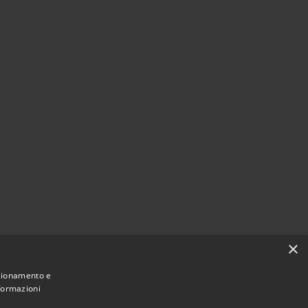
×
nzionamento e
nformazioni