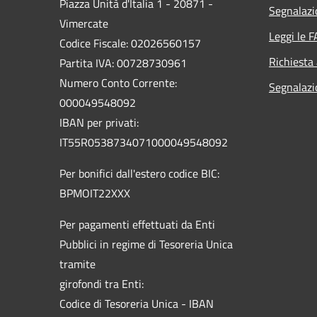
Piazza Unità d'Italia 1 - 20871 -
Segnalazi
Vimercate
Leggi le 
Codice Fiscale: 02026560157
Richiesta
Partita IVA: 00728730961
Numero Conto Corrente:
Segnalazi
000049548092
IBAN per privati:
IT55R0538734071000049548092
Per bonifici dall'estero codice BIC:
BPMOIT22XXX
Per pagamenti effettuati da Enti
Pubblici in regime di Tesoreria Unica
tramite
girofondi tra Enti:
Codice di Tesoreria Unica - IBAN