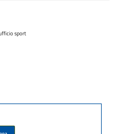
fficio sport
appa