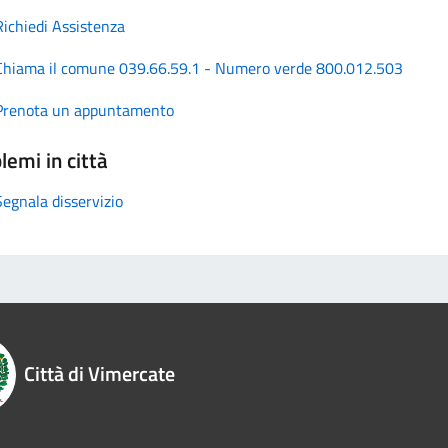
Richiedi Assistenza
Chiama il comune 039.66.59.1 - Numero verde 800.012.503
Prenota un appuntamento
lemi in città
Segnala disservizio
Città di Vimercate