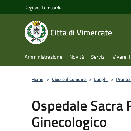
Salta al contenuto principale
Regione Lombardia
Città di Vimercate
Amministrazione
Novità
Servizi
Vivere 
Home
>
Vivere il Comune
>
Luoghi
>
Pronto
Ospedale Sacra 
Ginecologico