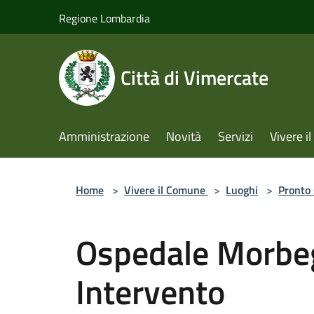
Salta al contenuto principale
Regione Lombardia
Città di Vimercate
Amministrazione
Novità
Servizi
Vivere 
Home
>
Vivere il Comune
>
Luoghi
>
Pronto
Ospedale Morbeg
Intervento