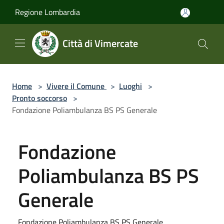
Salta al contenuto principale
Regione Lombardia
Città di Vimercate
Home
>
Vivere il Comune
>
Luoghi
>
Pronto soccorso
>
Fondazione Poliambulanza BS PS Generale
Fondazione
Poliambulanza BS PS
Generale
Fondazione Poliambulanza BS PS Generale