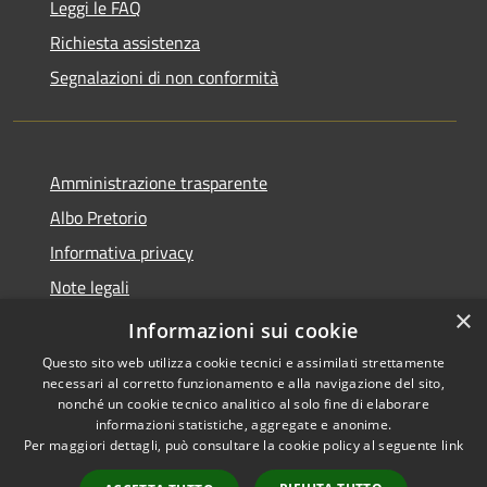
Leggi le FAQ
Richiesta assistenza
Segnalazioni di non conformità
Amministrazione trasparente
Albo Pretorio
Informativa privacy
Note legali
×
Dichiarazione di accessibilità
Informazioni sui cookie
Questo sito web utilizza cookie tecnici e assimilati strettamente
necessari al corretto funzionamento e alla navigazione del sito,
nonché un cookie tecnico analitico al solo fine di elaborare
informazioni statistiche, aggregate e anonime.
RSS
Copyright © 2026 • Città di
Per maggiori dettagli, può consultare la cookie policy al seguente
link
Accessibilità
Vimercate • Powered by
Privacy
Municipium
Accesso
•