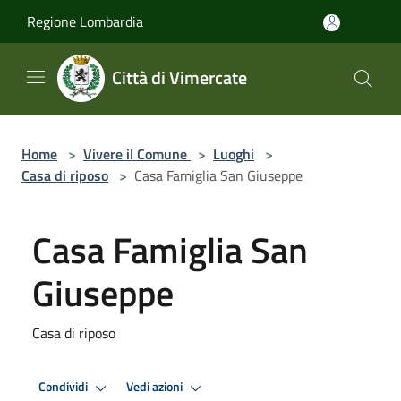
Salta al contenuto principale
Regione Lombardia
Città di Vimercate
Home
>
Vivere il Comune
>
Luoghi
>
Casa di riposo
>
Casa Famiglia San Giuseppe
Casa Famiglia San
Giuseppe
Casa di riposo
Condividi
Vedi azioni