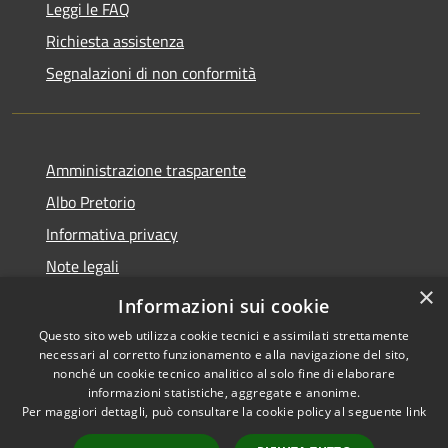
Leggi le FAQ
Richiesta assistenza
Segnalazioni di non conformità
Amministrazione trasparente
Albo Pretorio
Informativa privacy
Note legali
×
Dichiarazione di accessibilità
Informazioni sui cookie
Questo sito web utilizza cookie tecnici e assimilati strettamente
necessari al corretto funzionamento e alla navigazione del sito,
nonché un cookie tecnico analitico al solo fine di elaborare
informazioni statistiche, aggregate e anonime.
RSS
Copyright © 2026 • Città di
Per maggiori dettagli, può consultare la cookie policy al seguente
link
Accessibilità
Vimercate • Powered by
Privacy
Municipium
Accesso
•