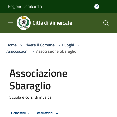
Salta al contenuto principale
Regione Lombardia
Città di Vimercate
Home
>
Vivere il Comune
>
Luoghi
>
Associazioni
>
Associazione Sbaraglio
Associazione
Sbaraglio
Scuola e corsi di musica
Condividi
Vedi azioni