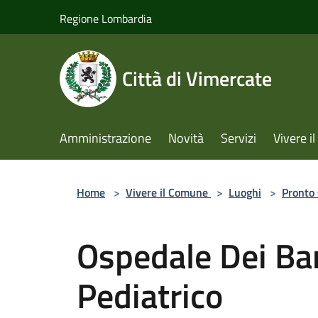
Salta al contenuto principale
Regione Lombardia
Città di Vimercate
Amministrazione
Novità
Servizi
Vivere 
Home
>
Vivere il Comune
>
Luoghi
>
Pronto
Ospedale Dei Ba
Pediatrico