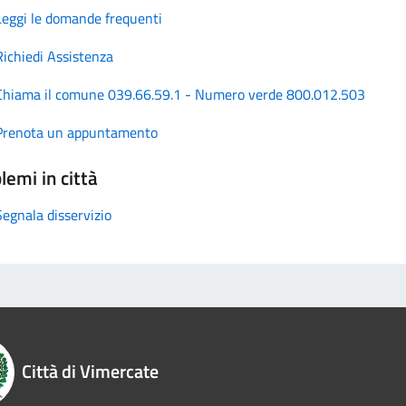
Leggi le domande frequenti
Richiedi Assistenza
Chiama il comune 039.66.59.1 - Numero verde 800.012.503
Prenota un appuntamento
lemi in città
Segnala disservizio
Città di Vimercate