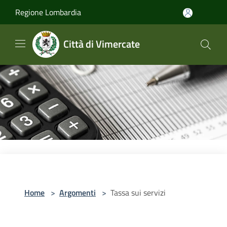
Salta al contenuto principale
Regione Lombardia
Città di Vimercate
Home
>
Argomenti
>
Tassa sui servizi