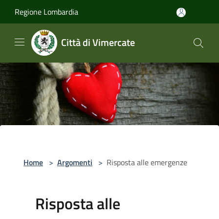
Salta al contenuto principale
Regione Lombardia
Città di Vimercate
Home
>
Argomenti
>
Risposta alle emergenze
Risposta alle