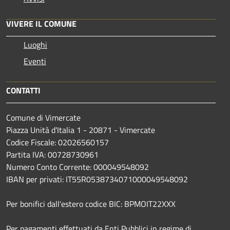
VIVERE IL COMUNE
Luoghi
Eventi
CONTATTI
Comune di Vimercate
Piazza Unità d'Italia 1 - 20871 - Vimercate
Codice Fiscale: 02026560157
Partita IVA: 00728730961
Numero Conto Corrente: 000049548092
IBAN per privati: IT55R0538734071000049548092
Per bonifici dall'estero codice BIC: BPMOIT22XXX
Per pagamenti effettuati da Enti Pubblici in regime di