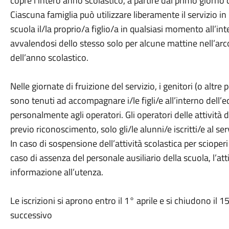
copre l’intero anno scolastico, a partire dal primo giorno 
Ciascuna famiglia può utilizzare liberamente il servizio 
scuola il/la proprio/a figlio/a in qualsiasi momento all’int
avvalendosi dello stesso solo per alcune mattine nell’arco
dell’anno scolastico.
Nelle giornate di fruizione del servizio, i genitori (o al
sono tenuti ad accompagnare i/le figli/e all’interno dell’e
personalmente agli operatori. Gli operatori delle attività 
previo riconoscimento, solo gli/le alunni/e iscritti/e al serv
In caso di sospensione dell’attività scolastica per scioper
caso di assenza del personale ausiliario della scuola, l’at
informazione all’utenza.
Le iscrizioni si aprono entro il 1° aprile e si chiudono il
successivo