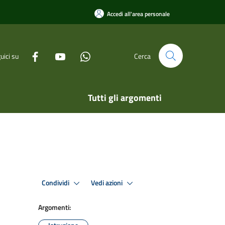
Accedi all'area personale
uici su
Cerca
Tutti gli argomenti
Condividi
Vedi azioni
Argomenti: