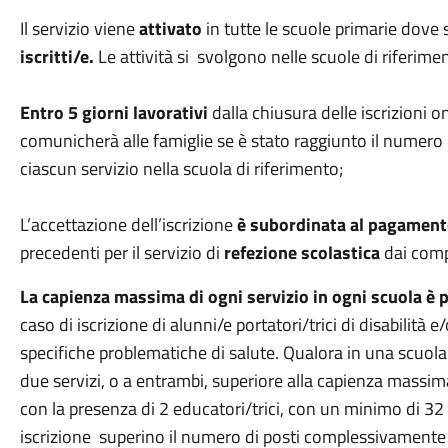
Il servizio viene
attivato
in tutte le scuole primarie dov
iscritti/e.
Le attività si svolgono nelle scuole di riferime
Entro 5 giorni lavorativi
dalla chiusura delle iscrizioni o
comunicherà alle famiglie se è stato raggiunto il numero m
ciascun servizio nella scuola di riferimento;
L’accettazione dell’iscrizione
è subordinata al pagamen
precedenti per il servizio di
refezione scolastica
dai comp
La capienza massima di ogni servizio in ogni scuola è p
caso di iscrizione di alunni/e portatori/trici di disabilità e
specifiche problematiche di salute. Qualora in una scuola 
due servizi, o a entrambi, superiore alla capienza massima
con la presenza di 2 educatori/trici, con un minimo di 32
iscrizione superino il numero di posti complessivamente di