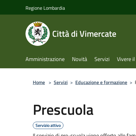
Salta al contenuto principale
Regione Lombardia
Città di Vimercate
Amministrazione
Novità
Servizi
Vivere 
Home
>
Servizi
>
Educazione e formazione
>
Prescuola
Servizio attivo
Il servizio di pre-scuola viene offerto alle fam