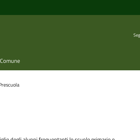
Seg
il Comune
Prescuola
iglie degli alunni frequentanti le scuole primarie e