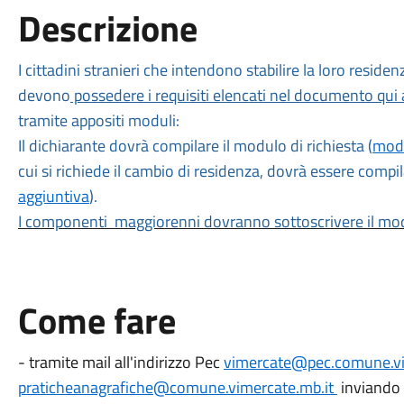
Descrizione
I cittadini stranieri che intendono stabilire la loro resid
devono
possedere i requisiti elencati nel documento qui a
tramite appositi moduli:
Il dichiarante dovrà compilare il modulo di richiesta (
modu
cui si richiede il cambio di residenza, dovrà essere compi
aggiuntiva
).
I componenti
maggiorenni dovranno sottoscrivere il mod
Come fare
- tramite mail all'indirizzo Pec
vimercate@pec.comune.vi
praticheanagrafiche@comune.vimercate.mb.it
inviando 