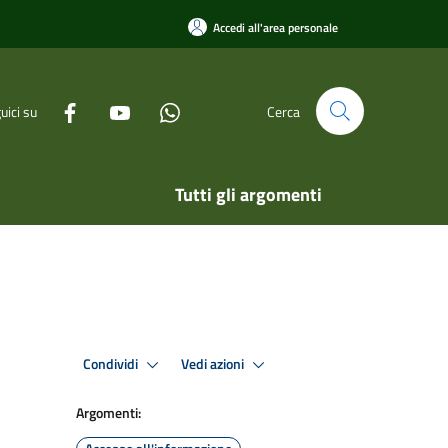
Accedi all'area personale
uici su
Cerca
Tutti gli argomenti
Condividi
Vedi azioni
Argomenti: