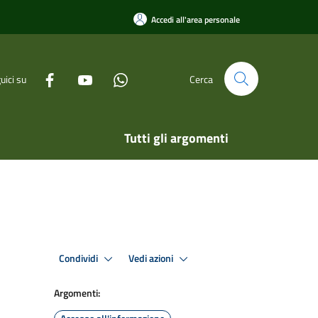
Accedi all'area personale
uici su
Cerca
Tutti gli argomenti
Condividi
Vedi azioni
Argomenti: