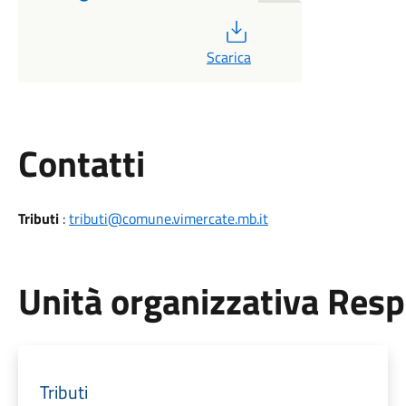
PDF
Scarica
Utili
Contatti
Tributi
:
tributi@comune.vimercate.mb.it
Unità organizzativa Res
Tributi