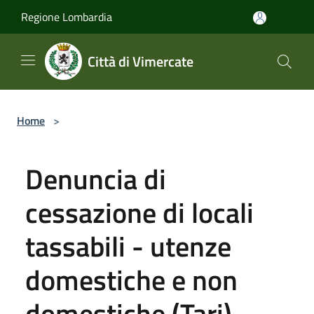
Salta al contenuto principale
Regione Lombardia
Città di Vimercate
Home
>
Denuncia di
cessazione di locali
tassabili - utenze
domestiche e non
domestiche (Tari)