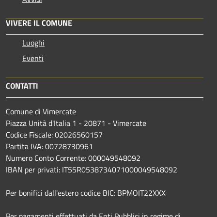
VIVERE IL COMUNE
Luoghi
Eventi
CONTATTI
Comune di Vimercate
Piazza Unità d'Italia 1 - 20871 - Vimercate
Codice Fiscale: 02026560157
Partita IVA: 00728730961
Numero Conto Corrente: 000049548092
IBAN per privati: IT55R0538734071000049548092
Per bonifici dall'estero codice BIC: BPMOIT22XXX
Per pagamenti effettuati da Enti Pubblici in regime di