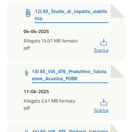
12) All_Studio_di_impatto_viabilis
tico
04-04-2025
PDF
Allegato 14.07 MB formato
pdf
Scarica
13) All_VIA_AT6_Produttivo_Valuta
zione_Acustica_PUBB
11-04-2025
PDF
Allegato 2.41 MB formato
pdf
Scarica
14) All_VIA_AT6_Terziario_Valutazio