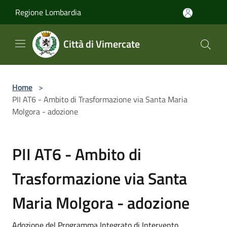
Salta al contenuto principale
Regione Lombardia
Città di Vimercate
Home
>
PII AT6 - Ambito di Trasformazione via Santa Maria
Molgora - adozione
PII AT6 - Ambito di
Trasformazione via Santa
Maria Molgora - adozione
Adozione del Programma Integrato di Intervento