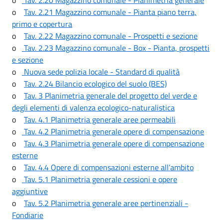
o
Tav. 2.21 Magazzino comunale - Pianta piano terra,
primo e copertura
o
Tav. 2.22 Magazzino comunale - Prospetti e sezione
o
Tav. 2.23 Magazzino comunale - Box - Pianta, prospetti
e sezione
o
Nuova sede polizia locale - Standard di qualità
o
Tav. 2.24 Bilancio ecologico del suolo (BES)
o
Tav. 3 Planimetria generale del progetto del verde e
degli elementi di valenza ecologico-naturalistica
o
Tav. 4.1 Planimetria generale aree permeabili
o
Tav. 4.2 Planimetria generale opere di compensazione
o
Tav. 4.3 Planimetria generale opere di compensazione
esterne
o
Tav. 4.4 Opere di compensazioni esterne all’ambito
o
Tav. 5.1 Planimetria generale cessioni e opere
aggiuntive
o
Tav. 5.2 Planimetria generale aree pertinenziali -
Fondiarie