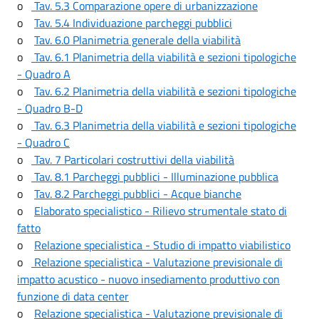
o
Tav. 5.3 Comparazione opere di urbanizzazione
o
Tav. 5.4 Individuazione parcheggi pubblici
o
Tav. 6.0 Planimetria generale della viabilità
o
Tav. 6.1 Planimetria della viabilità e sezioni tipologiche
- Quadro A
o
Tav. 6.2 Planimetria della viabilità e sezioni tipologiche
- Quadro B-D
o
Tav. 6.3 Planimetria della viabilità e sezioni tipologiche
- Quadro C
o
Tav. 7 Particolari costruttivi della viabilità
o
Tav. 8.1 Parcheggi pubblici - Illuminazione pubblica
o
Tav. 8.2 Parcheggi pubblici - Acque bianche
o
Elaborato specialistico - Rilievo strumentale stato di
fatto
o
Relazione specialistica - Studio di impatto viabilistico
o
Relazione specialistica - Valutazione previsionale di
impatto acustico - nuovo insediamento produttivo con
funzione di data center
o
Relazione specialistica - Valutazione previsionale di