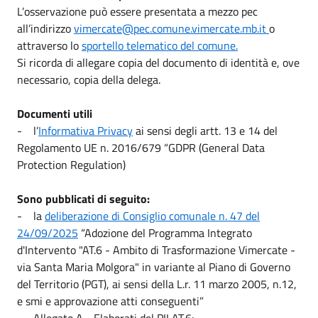
L’osservazione può essere presentata a mezzo pec
all’indirizzo
vimercate@pec.comune.vimercate.mb.it
o
attraverso lo
sportello telematico del comune.
Si ricorda di allegare copia del documento di identità e, ove
necessario, copia della delega.
Documenti utili
- l’
Informativa Privacy
ai sensi degli artt. 13 e 14 del
Regolamento UE n. 2016/679 “GDPR (General Data
Protection Regulation)
Sono pubblicati di seguito:
- la
deliberazione di Consiglio comunale n. 47 del
24/09/2025
“Adozione del Programma Integrato
d'Intervento "AT.6 - Ambito di Trasformazione Vimercate -
via Santa Maria Molgora" in variante al Piano di Governo
del Territorio (PGT), ai sensi della L.r. 11 marzo 2005, n.12,
e smi e approvazione atti conseguenti”
- Allegato A - Elaborati del PII AT.6: