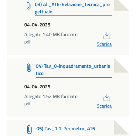
03) All_AT6-Relazione_tecnica_pro
gettuale
04-04-2025
PDF
Allegato 1.40 MB formato
pdf
Scarica
04) Tav_0-Inquadramento_urbanis
tico
04-04-2025
PDF
Allegato 1.52 MB formato
pdf
Scarica
05) Tav_1.1-Perimetro_AT6