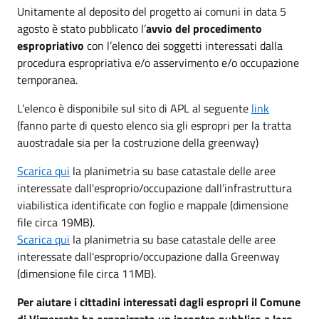
Unitamente al deposito del progetto ai comuni in data 5
agosto è stato pubblicato l’
avvio del procedimento
espropriativo
con l’elenco dei soggetti interessati dalla
procedura espropriativa e/o asservimento e/o occupazione
temporanea.
L’elenco è disponibile sul sito di APL al seguente
link
(fanno parte di questo elenco sia gli espropri per la tratta
auostradale sia per la costruzione della greenway)
Scarica qui
la planimetria su base catastale delle aree
interessate dall'esproprio/occupazione dall’infrastruttura
viabilistica identificate con foglio e mappale (dimensione
file circa 19MB).
Scarica qui
la planimetria su base catastale delle aree
interessate dall'esproprio/occupazione dalla Greenway
(dimensione file circa 11MB).
Per aiutare i cittadini interessati dagli espropri il Comune
di Vimercate ha organizzato un incontro pubblico a loro