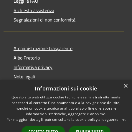
Leggi le FAQ
Richiesta assistenza
Segnalazioni di non conformità
Amministrazione trasparente
Albo Pretorio
Informativa privacy
Note legali
×
Dichiarazione di accessibilità
Informazioni sui cookie
Questo sito web utilizza cookie tecnici e assimilati strettamente
necessari al corretto funzionamento e alla navigazione del sito,
nonché un cookie tecnico analitico al solo fine di elaborare
informazioni statistiche, aggregate e anonime.
RSS
Copyright © 2026 • Città di
Per maggiori dettagli, può consultare la cookie policy al seguente
link
Accessibilità
Vimercate • Powered by
Privacy
Municipium
Accesso
•
RIFIUTA TUTTO
ACCETTA TUTTO