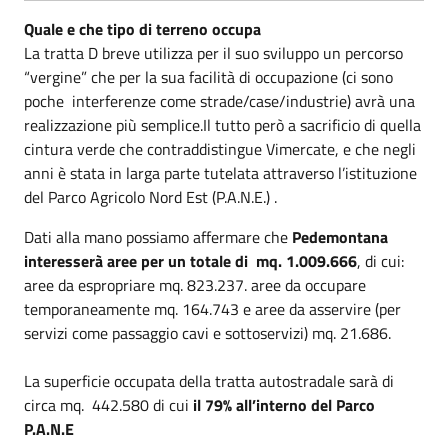
Quale e che tipo di terreno occupa
La tratta D breve utilizza per il suo sviluppo un percorso
“vergine” che per la sua facilità di occupazione (ci sono
poche interferenze come strade/case/industrie) avrà una
realizzazione più semplice.Il tutto però a sacrificio di quella
cintura verde che contraddistingue Vimercate, e che negli
anni è stata in larga parte tutelata attraverso l’istituzione
del Parco Agricolo Nord Est (P.A.N.E.) .
Dati alla mano possiamo affermare che
Pedemontana
interesserà aree per un totale di mq. 1.009.666
, di cui:
aree da espropriare mq. 823.237. aree da occupare
temporaneamente mq. 164.743 e aree da asservire (per
servizi come passaggio cavi e sottoservizi) mq. 21.686.
La superficie occupata della tratta autostradale sarà di
circa mq. 442.580 di cui
il 79% all’interno del Parco
P.A.N.E