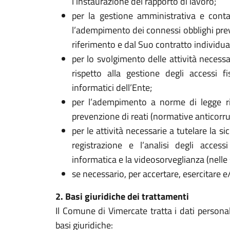
l’instaurazione del rapporto di lavoro;
per la gestione amministrativa e conta
l’adempimento dei connessi obblighi previst
riferimento e dal Suo contratto individua
per lo svolgimento delle attività necessa
rispetto alla gestione degli accessi fi
informatici dell’Ente;
per l’adempimento a norme di legge rig
prevenzione di reati (normative anticorr
per le attività necessarie a tutelare la si
registrazione e l’analisi degli accessi 
informatica e la videosorveglianza (nelle s
se necessario, per accertare, esercitare e/o
2. Basi giuridiche dei trattamenti
Il Comune di Vimercate tratta i dati personal
basi giuridiche: