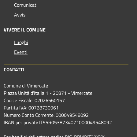
Comunicati
Avvisi
VIVERE IL COMUNE
Luoghi
Eventi
CONTATTI
Comune di Vimercate
Piazza Unità d'Italia 1 - 20871 - Vimercate
Codice Fiscale: 02026560157
Partita IVA: 00728730961
Numero Conto Corrente: 000049548092
IBAN per privati: IT55R0538734071000049548092
Per bonifici dall'estero codice BIC: BPMOIT22XXX