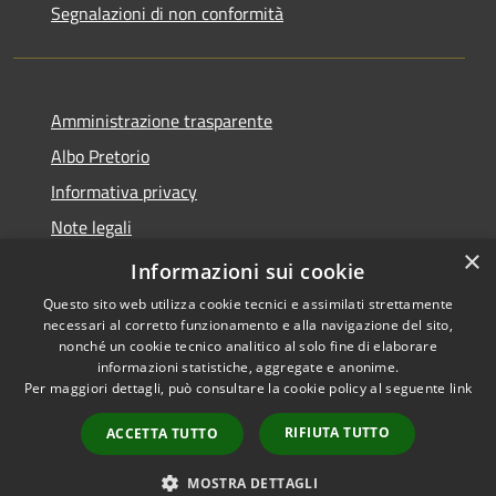
Segnalazioni di non conformità
Amministrazione trasparente
Albo Pretorio
Informativa privacy
Note legali
×
Dichiarazione di accessibilità
Informazioni sui cookie
Questo sito web utilizza cookie tecnici e assimilati strettamente
necessari al corretto funzionamento e alla navigazione del sito,
nonché un cookie tecnico analitico al solo fine di elaborare
informazioni statistiche, aggregate e anonime.
RSS
Copyright © 2026 • Città di
Per maggiori dettagli, può consultare la cookie policy al seguente
link
Accessibilità
Vimercate • Powered by
Privacy
Municipium
Accesso
•
RIFIUTA TUTTO
ACCETTA TUTTO
Cookie
redazione
Mappa del sito
MOSTRA DETTAGLI