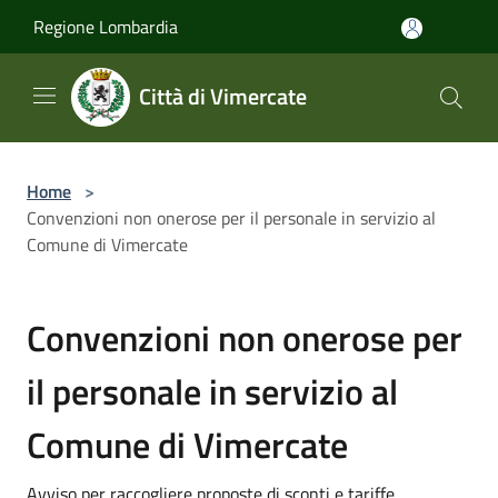
Salta al contenuto principale
Regione Lombardia
Città di Vimercate
Home
>
Convenzioni non onerose per il personale in servizio al
Comune di Vimercate
Convenzioni non onerose per
il personale in servizio al
Comune di Vimercate
Avviso per raccogliere proposte di sconti e tariffe