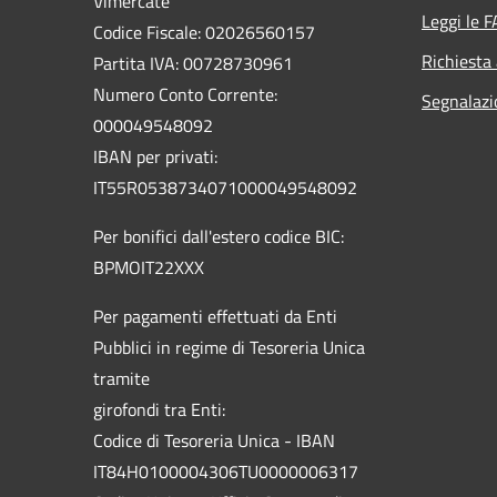
Vimercate
Leggi le 
Codice Fiscale: 02026560157
Richiesta
Partita IVA: 00728730961
Numero Conto Corrente:
Segnalazi
000049548092
IBAN per privati:
IT55R0538734071000049548092
Per bonifici dall'estero codice BIC:
BPMOIT22XXX
Per pagamenti effettuati da Enti
Pubblici in regime di Tesoreria Unica
tramite
girofondi tra Enti:
Codice di Tesoreria Unica - IBAN
IT84H0100004306TU0000006317