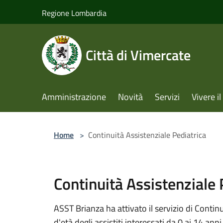
Salta al contenuto principale
Regione Lombardia
Città di Vimercate
Amministrazione
Novità
Servizi
Vivere 
Home
>
Continuità Assistenziale Pediatrica
Continuità Assistenziale 
ASST Brianza ha attivato il servizio di Continu
d'età degli assistiti interessati da 0 ai 14 anni