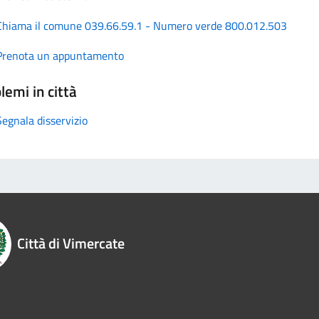
Chiama il comune 039.66.59.1 - Numero verde 800.012.503
Prenota un appuntamento
lemi in città
Segnala disservizio
Città di Vimercate