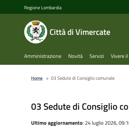
Salta al contenuto principale
Regione Lombardia
Città di Vimercate
Amministrazione
Novità
Servizi
Vivere 
Home
>
03 Sedute di Consiglio comunale
03 Sedute di Consiglio c
Ultimo aggiornamento
: 24 luglio 2026, 09: