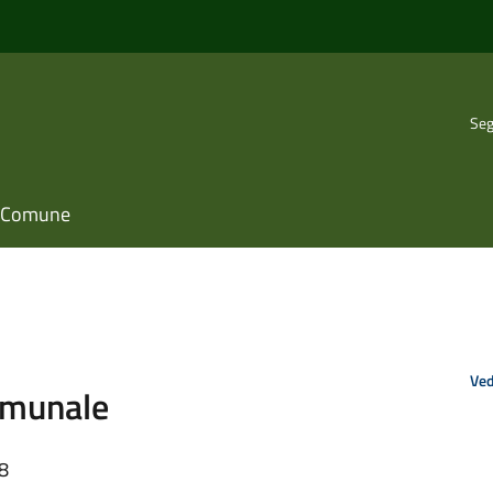
Seg
il Comune
Ved
omunale
18